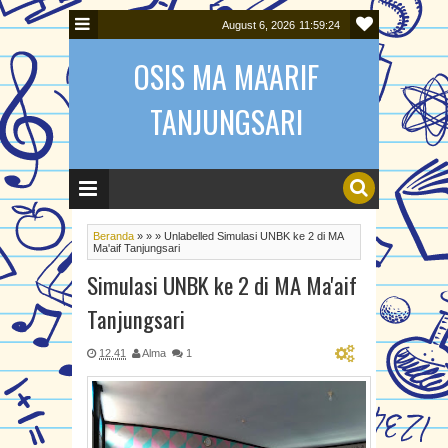
August 6, 2026
11:59:24
OSIS MA MA'ARIF
TANJUNGSARI
Beranda
»
»
»
Unlabelled
Simulasi UNBK ke 2 di MA
Ma'aif Tanjungsari
Simulasi UNBK ke 2 di MA Ma'aif
Tanjungsari
12.41
Alma
1