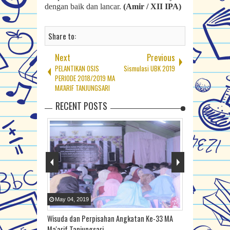
dengan baik dan lancar.
(Amir / XII IPA)
Share to:
Next
Previous
PELANTIKAN OSIS
Sismulasi UBK 2019
PERIODE 2018/2019 MA
MA’ARIF TANJUNGSARI
RECENT POSTS
May
04
,
2019
Feb
08
,
2019
iga Juara di
Wisuda dan Perpisahan Angkatan Ke-33 MA
PELANTIKAN O
h (KSM) 2019
Ma'arif Tanjungsari
MA’ARIF TANJ