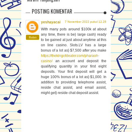
POSTING KOMENTAR
yeshayacai
7 November 2022 pukul 12.28
With many pots around $100k at about
any time, there is be} large cash} ready
Balas
to be gained at just about anytime at this
on line casino. Slots.LV has a large
bonus of a lot as} $7,500 after you make
https://thekingofdealer.com/pharaoh-
casino/
an account and deposit the
qualifying quantity in your first eight
deposits. Your first deposit will get a
huge 100% bonus of a lot as} $1,000. In
addition to providing telephone assist,
reside chat assist, and email assist,
might get} reside chat deposit assist.